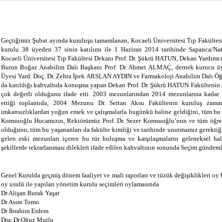
Geçtiğimiz Şubat ayında kuruluşu tamamlanan, Kocaeli Üniversitesi Tıp Fakültes
kurulu 38 üyeden 37 sinin katılımı ile 1 Haziran 2014 tarihinde Sapanca/Nat
Kocaeli Üniversitesi Tıp Fakültesi Dekanı Prof. Dr. Şükrü HATUN, Dekan Yardımcı
Burun Boğaz Anabilim Dalı Başkanı Prof. Dr. Ahmet ALMAÇ, dernek kurucu üye
Üyesi Yard. Doç. Dr. Zehra İpek ARSLAN AYDIN ve Farmakoloji Anabilim Dalı Ö
da katıldığı kahvaltıda konuşma yapan Dekan Prof. Dr. Şükrü HATUN Fakültenin k
çok değerli olduğunu ifade etti. 2003 mezunlarından 2014 mezunlarına kada
ettiği toplantıda, 2004 Mezunu Dr. Sertan Aksu Fakültenin kuruluş zaman
imkansızlıklardan yoğun emek ve çalışmalarla bugünkü haline geldiğini, tüm bu 
Komsuoğlu Hocamızın, Rektörümüz Prof. Dr. Sezer Komsuoğlu’nun ve tüm öğreti
olduğunu, tüm bu yaşananları da fakülte kimliği ve tarihinde unutmamız gerektiğin
gelen eski mezunları içeren bu tür buluşma ve karşılaşmaların geleneksel ha
şekillerde tekrarlanması dilekleri ifade edilen kahvaltının sonunda Seçim gündeml
Genel Kurulda geçmiş dönem faaliyet ve mali raporları ve tüzük değişiklikleri oy bi
oy usulü ile yapılan yönetim kurulu seçimleri oylamasında
Dr Alişan Burak Yaşar
Dr Asım Tomo
Dr İbrahim Erdem
Doç.Dr.Oğuz Mutlu