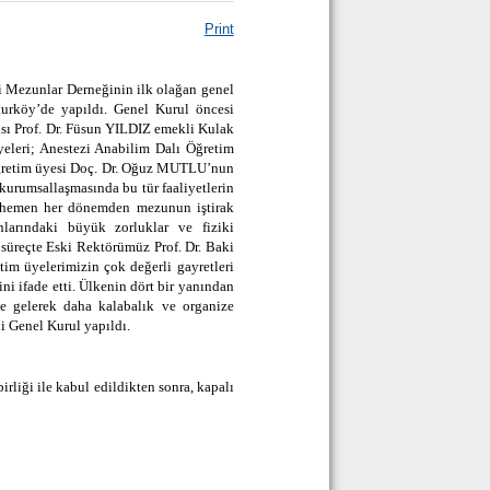
Print
i Mezunlar Derneğinin ilk olağan genel
urköy’de yapıldı. Genel Kurul öncesi
sı Prof. Dr. Füsun YILDIZ emekli Kulak
leri; Anestezi Anabilim Dalı Öğretim
ğretim üyesi Doç. Dr. Oğuz MUTLU’nun
urumsallaşmasında bu tür faaliyetlerin
r hemen her dönemden mezunun iştirak
larındaki büyük zorluklar ve fiziki
süreçte Eski Rektörümüz Prof. Dr. Baki
m üyelerimizin çok değerli gayretleri
i ifade etti. Ülkenin dört bir yanından
le gelerek daha kalabalık ve organize
i Genel Kurul yapıldı.
rliği ile kabul edildikten sonra, kapalı